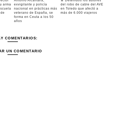
pector
Antonio Alcántara,
🚨 Detenidos los autores
su arma
exvigilante y policía
del robo de cable del AVE
Escuela
nacional en prácticas más
en Toledo que afectó a
 de
veterano de España, se
más de 6.000 viajeros
forma en Ceuta a los 50
años
AY COMENTARIOS:
AR UN COMENTARIO