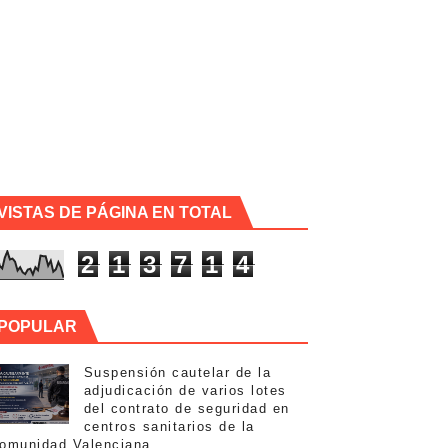
ativas de ahorro público
a Ciudad
el Ministerio de Defensa
lso Activa la Alerta Antiterrorista
VISTAS DE PÁGINA EN TOTAL
ejor nota de su promoción"
2
1
3
7
1
4
ntros Penitenciarios
POPULAR
Suspensión cautelar de la
adjudicación de varios lotes
del contrato de seguridad en
centros sanitarios de la
os
omunidad Valenciana