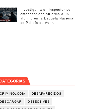
 con Narcotráfico
Investigan a un inspector por
amenazar con su arma a un
l narcotráfico
alumno en la Escuela Nacional
de Policía de Ávila
nto
entros sanitarios de la Comunidad Valenciana
CATEGORIAS
CRIMINOLOGIA
DESAPARECIDOS
DESCARGAR
DETECTIVES