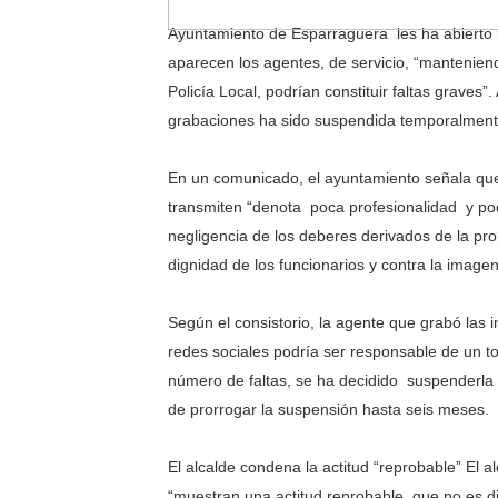
Desmantelan una Red de Corr
Ayuntamiento de Esparraguera les ha abierto u
aparecen los agentes, de servicio, “mantenien
Desmantelan red de corrupci
Policía Local, podrían constituir faltas grave
grabaciones ha sido suspendida temporalment
¡Taxis con Cámaras en Vitor
En un comunicado, el ayuntamiento señala que 
Los becarios de 'Malinche' 
transmiten “denota poca profesionalidad y pod
Suspensión cautelar de la 
negligencia de los deberes derivados de la pro
dignidad de los funcionarios y contra la imagen
Según el consistorio, la agente que grabó las 
redes sociales podría ser responsable de un t
número de faltas, se ha decidido suspenderla 
de prorrogar la suspensión hasta seis meses.
El alcalde condena la actitud “reprobable” El
“muestran una actitud reprobable, que no es di