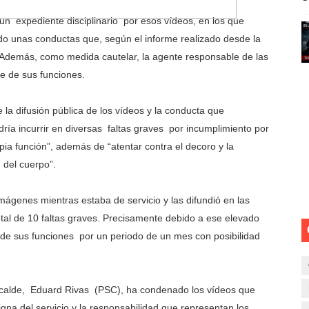
upción en la Policía Local de Silla: Investigan Vinculación
n expediente disciplinario por esos vídeos, en los que
do unas conductas que, según el informe realizado desde la
ón en la Policía Nacional de Alcalá de Guadaíra vinculada a
s”. Además, como medida cautelar, la agente responsable de las
e de sus funciones.
ia: Ahora No Solo Te Vigila el Retrovisor!
la difusión pública de los vídeos y la conducta que
denuncian a la Policía por acoso y piden orden de alejamie
ría incurrir en diversas faltas graves por incumplimiento por
adjudicación de varios lotes del contrato de seguridad en c
pia función”, además de “atentar contra el decoro y la
 del cuerpo”.
imágenes mientras estaba de servicio y las difundió en las
otal de 10 faltas graves. Precisamente debido a ese elevado
de sus funciones por un periodo de un mes con posibilidad
 alcalde, Eduard Rivas (PSC), ha condenado los vídeos que
gna del servicio y la responsabilidad que representan los