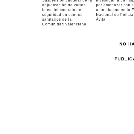
Suspensión cautelar de la
Investigan a un ins
adjudicación de varios
por amenazar con 
lotes del contrato de
a un alumno en la 
seguridad en centros
Nacional de Policía
sanitarios de la
Ávila
Comunidad Valenciana
NO H
PUBLIC