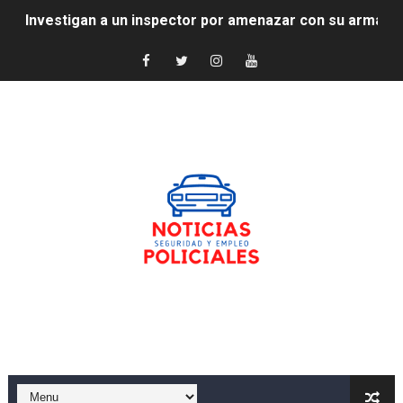
Investigan a un inspector por amenazar con su arma a u
Antonio Alcántara, exvigilante y policía nacional en p
VER SENTENCIA - ⚖️ La Audiencia Nacional condena a A
🚨 Detenidos los autores del robo de cable del AVE en 
Investigan a una funcionaria de prisiones y a un vigila
Despiden a una guardia civil por “falta de compromiso”
Interior refuerza la protección de personalidades con 
El SEPRONA investiga a 84 desguaces por la gestión ir
Detenido en Burjassot uno de los presos fugados de la
Ver video - Enfrentamiento entre Daniel Esteve y Des