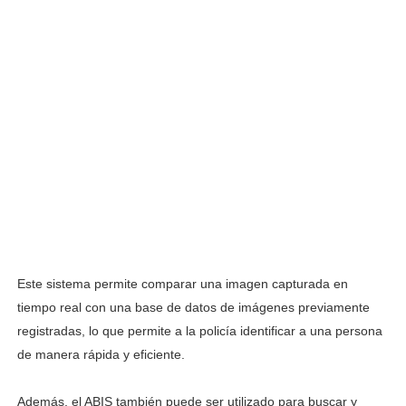
Desmantelan una Red de Corrupción en la Policía Local d
Desmantelan red de corrupción en la Policía Nacional de
¡Taxis con Cámaras en Vitoria: Ahora No Solo Te Vigila 
Los becarios de 'Malinche' denuncian a la Policía por a
Suspensión cautelar de la adjudicación de varios lotes
Este sistema permite comparar una imagen capturada en
tiempo real con una base de datos de imágenes previamente
registradas, lo que permite a la policía identificar a una persona
de manera rápida y eficiente.
Además, el ABIS también puede ser utilizado para buscar y