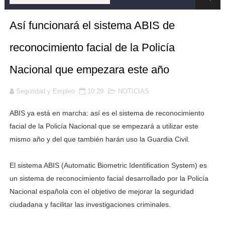
El Gobierno destina 92 millones a seguridad privada en
Así funcionará el sistema ABIS de
Alunizaje en Valencia: Ladrones Encapuchados Desvalij
reconocimiento facial de la Policía
Un año y dos meses para un militar que intentó vender 
Nacional que empezara este año
Ver Vídeo - Nueva Mañana de Tensión en un Tren de la C
Seguridad y Empleo
10:29
NOTICIAS
Agente de policía demanda 37.000 euros tras lesionar
ABIS ya está en marcha: así es el sistema de reconocimiento
"El inesperado cambio en la vida de Rafa Mora: se conv
facial de la Policía Nacional que se empezará a utilizar este
mismo año y del que también harán uso la Guardia Civil.
DESCARGA INSTRUCCIÓN - Instrucción 03/2018: Protoco
El sistema ABIS (Automatic Biometric Identification System) es
Jupol acusa al Atlético de Madrid de impedir intervenció
un sistema de reconocimiento facial desarrollado por la Policía
Nacional española con el objetivo de mejorar la seguridad
Detenido por la Policía Municipal tras ir en moto por Mad
ciudadana y facilitar las investigaciones criminales.
VER 📹- Confusión en Callao: Desalojan la Plaza por u